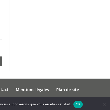
tact
Mentions légales
Plan de site
e, nous supposerons que vous en êtes satisfait.
OK